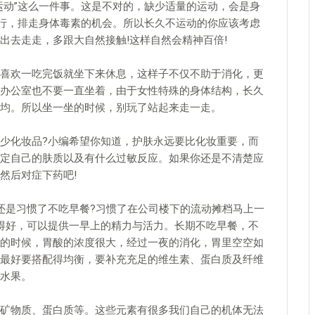
运动”这么一件事。这是不对的，缺少适量的运动，会是身
排行，排走身体毒素的机会。所以长久不运动的你应该考虑
出去走走，多跟大自然接触!这样自然会精神百倍!
喜欢一吃完饭就坐下来休息，这样子不仅不助于消化，更
办公室也不要一直坐着，由于女性特殊的身体结构，长久
均。所以坐一坐的时候，别玩了站起来走一走。
少化妆品?小编希望你知道，护肤永远要比化妆重要，而
定自己的肤质以及有什么过敏反应。如果你还是不清楚应
然后对症下药吧!
还是习惯了不吃早餐?习惯了在公司楼下的流动摊档马上一
得好，可以提供一早上的精力与活力。长期不吃早餐，不
的时候，胃酸的浓度很大，经过一夜的消化，胃里空空如
最好要搭配得均衡，要补充充足的维生素、蛋白质及纤维
水果。
矿物质、蛋白质等。这些元素有很多我们自己的机体无法