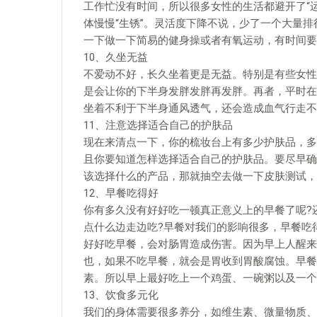
工作忙没有时间，所以很多女性的生活都避开了“
体慢慢“生锈”。灵活度下降不说，少了一个大量
一下做一下简易的健身操或者有氧运动，有时间要
10、久坐无益
不爱动不好，长久坐着更是无益。特别是有些女性
是会让你的下半身发胖发胖再发胖。再者，平时在
坐着不利于下半身通风透气，还会造成血气行走不
11、注意选择适合自己的护肤品
现在来清点一下，你的梳妆台上有多少护肤品，多
且你要知道怎样选择适合自己的护肤品。要尽早确
该选择什么的产品，那就抽空去做一下皮肤测试，
12、早餐吃得好
你有多久没有好好吃一顿真正意义上的早餐了呢?
点什么边走边吃?早餐对我们的影响很多，早餐吃
好好吃早餐，会对肠胃造成伤害。因为早上人醒来
也，如果不吃早餐，就会是胃收到胃酸腐蚀。早餐
素。所以早上最好吃上一个鸡蛋、一碗粥以及一个
13、饮食多元化
我们的身体需要很多养分，如维生素、微量物质、