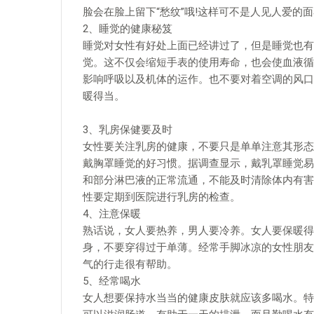
脸会在脸上留下“愁纹”哦!这样可不是人见人爱
2、睡觉的健康秘笈
睡觉对女性有好处上面已经讲过了，但是睡觉也有
觉。这不仅会缩短手表的使用寿命，也会使血液循
影响呼吸以及机体的运作。也不要对着空调的风口
暖得当。
3、乳房保健要及时
女性要关注乳房的健康，不要只是单单注意其形态
戴胸罩睡觉的好习惯。据调查显示，戴乳罩睡觉易
和部分淋巴液的正常流通，不能及时清除体内有害
性要定期到医院进行乳房的检查。
4、注意保暖
熟话说，女人要热养，男人要冷养。女人要保暖得
身，不要穿得过于单薄。经常手脚冰凉的女性朋友
气的行走很有帮助。
5、经常喝水
女人想要保持水当当的健康皮肤就应该多喝水。特