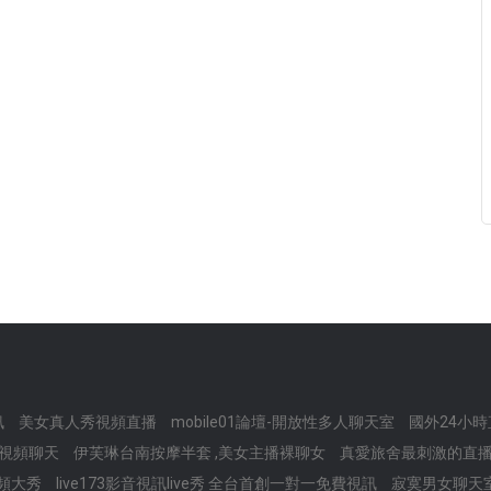
訊
美女真人秀視頻直播
mobile01論壇-開放性多人聊天室
國外24小
網視頻聊天
伊芙琳台南按摩半套 ,美女主播裸聊女
真愛旅舍最刺激的直播a
視頻大秀
live173影音視訊live秀 全台首創一對一免費視訊
寂寞男女聊天