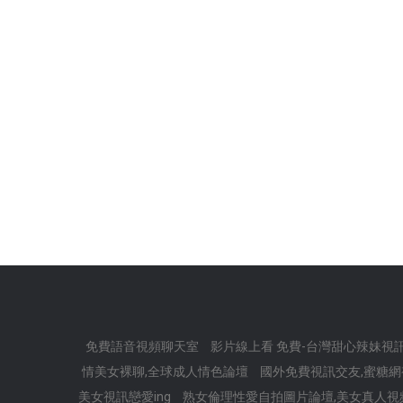
免費語音視頻聊天室
影片線上看 免費-台灣甜心辣妹視
情美女裸聊,全球成人情色論壇
國外免費視訊交友,蜜糖
美女視訊戀愛ing
熟女倫理性愛自拍圖片論壇,美女真人