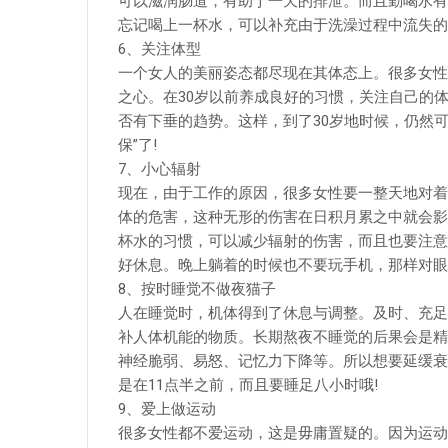
可以滋润肠道，有助于一天的排泄。而且勤喝水有
忘记喝上一杯水，可以补充由于洗澡过程中流失的
6、关注体型
一个女人的美丽姿态都尽现在其体态上。很多女性
之心。在30岁以前养成良好的习惯，关注自己的
否有下垂的趋势。这样，到了30岁地时候，仍然
保”了!
7、小心辐射
现在，由于工作的原因，很多女性要一整天地对着
体的危害，这种无形的伤害在日积月累之中就会影
杯水的习惯，可以减少辐射的伤害，而且也要注意
好休息。晚上躺着的时候也不要玩手机，那样对眼
8、按时睡觉不做夜猫子
人在睡觉时，机体得到了休息与调整。及时、充足
补人体机能的物质。长期熬夜不睡觉的后果会是精
神经脆弱、易怒、记忆力下降等。所以想要延缓衰
是在11点半之前，而且要睡足八小时哦!
9、爱上做运动
很多女性都不爱运动，这是毋庸置疑的。因为运动