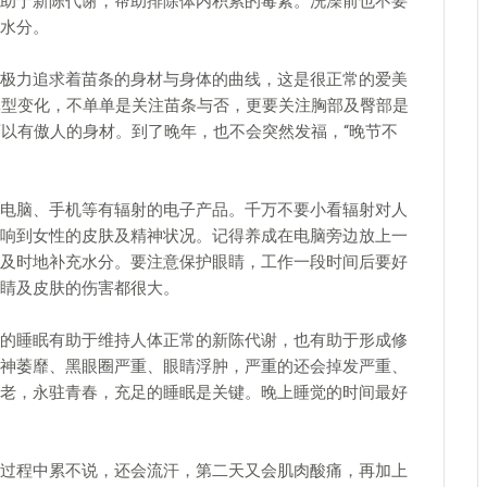
助于新陈代谢，帮助排除体内积累的毒素。洗澡前也不要
水分。
极力追求着苗条的身材与身体的曲线，这是很正常的爱美
体型变化，不单单是关注苗条与否，更要关注胸部及臀部是
可以有傲人的身材。到了晚年，也不会突然发福，“晚节不
电脑、手机等有辐射的电子产品。千万不要小看辐射对人
响到女性的皮肤及精神状况。记得养成在电脑旁边放上一
及时地补充水分。要注意保护眼睛，工作一段时间后要好
睛及皮肤的伤害都很大。
的睡眠有助于维持人体正常的新陈代谢，也有助于形成修
神萎靡、黑眼圈严重、眼睛浮肿，严重的还会掉发严重、
老，永驻青春，充足的睡眠是关键。晚上睡觉的时间最好
过程中累不说，还会流汗，第二天又会肌肉酸痛，再加上