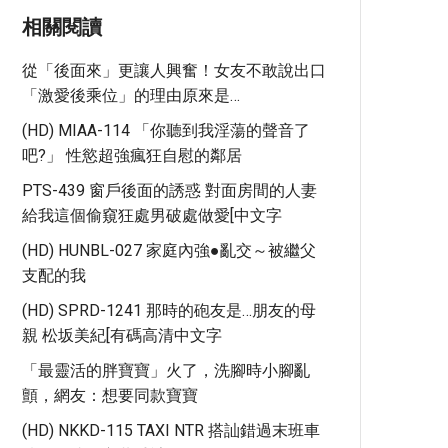
相關閱讀
從「後面來」更讓人興奮！女友不敢說出口
「激愛後乘位」的理由原來是…
(HD) MIAA-114 「你聽到我淫蕩的聲音了
吧?」 性慾超強瘋狂自慰的鄰居
PTS-439 窗戶後面的誘惑 對面房間的人妻
給我這個偷窺狂處男破處做愛[中文字
(HD) HUNBL-027 家庭內強●亂交～被繼父
支配的我
(HD) SPRD-1241 那時的砲友是…朋友的母
親 松坂美紀[有碼高清中文字
「最靈活的胖寶寶」火了，洗腳時小腳亂
顫，網友：想要同款寶寶
(HD) NKKD-115 TAXI NTR 搭訕錯過末班車