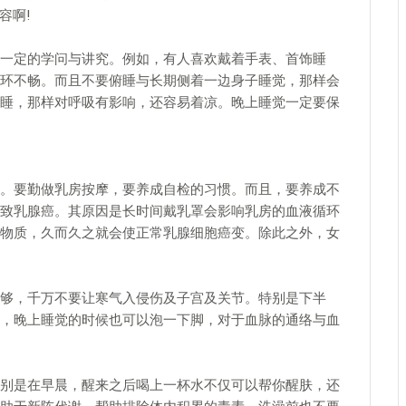
的面容啊!
一定的学问与讲究。例如，有人喜欢戴着手表、首饰睡
环不畅。而且不要俯睡与长期侧着一边身子睡觉，那样会
睡，那样对呼吸有影响，还容易着凉。晚上睡觉一定要保
。要勤做乳房按摩，要养成自检的习惯。而且，要养成不
致乳腺癌。其原因是长时间戴乳罩会影响乳房的血液循环
物质，久而久之就会使正常乳腺细胞癌变。除此之外，女
够，千万不要让寒气入侵伤及子宫及关节。特别是下半
，晚上睡觉的时候也可以泡一下脚，对于血脉的通络与血
别是在早晨，醒来之后喝上一杯水不仅可以帮你醒肤，还