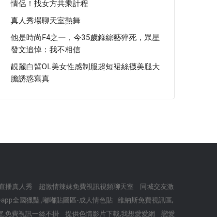
情侶！找女方共乘計程
真人秀場聊天室熱舞
他是時尚f4之一，今35歲錄綜藝猝死，眾星
發文追悼：我不相信
靚麗白皙OL美女性感制服超短裙絲襪美腿大
膽誘惑寫真
時直播真人秀
超激情辣妹免費視訊視頻聊天室
同城交友激
pp全國獵豔 ,嘟嘟貼圖區-成人情色貼
維納斯免費視訊區,
室,免費視訊一絲不掛
提供色情影片下載,我想愛愛網
戀愛