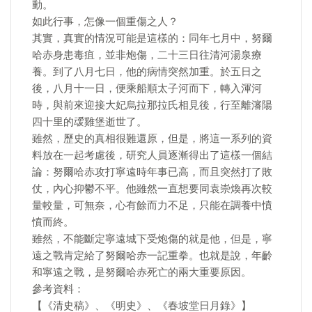
動。
如此行事，怎像一個重傷之人？
其實，真實的情況可能是這樣的：同年七月中，努爾
哈赤身患毒疽，並非炮傷，二十三日往清河湯泉療
養。到了八月七日，他的病情突然加重。於五日之
後，八月十一日，便乘船順太子河而下，轉入渾河
時，與前來迎接大妃烏拉那拉氏相見後，行至離瀋陽
四十里的叆雞堡逝世了。
雖然，歷史的真相很難還原，但是，將這一系列的資
料放在一起考慮後，研究人員逐漸得出了這樣一個結
論：努爾哈赤攻打寧遠時年事已高，而且突然打了敗
仗，內心抑鬱不平。他雖然一直想要同袁崇煥再次較
量較量，可無奈，心有餘而力不足，只能在調養中憤
憤而終。
雖然，不能斷定寧遠城下受炮傷的就是他，但是，寧
遠之戰肯定給了努爾哈赤一記重拳。也就是說，年齡
和寧遠之戰，是努爾哈赤死亡的兩大重要原因。
參考資料：
【《清史稿》、《明史》、《春坡堂日月錄》】