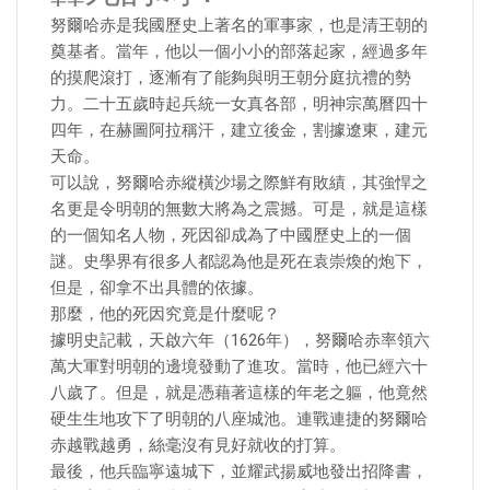
努爾哈赤是我國歷史上著名的軍事家，也是清王朝的
奠基者。當年，他以一個小小的部落起家，經過多年
的摸爬滾打，逐漸有了能夠與明王朝分庭抗禮的勢
力。二十五歲時起兵統一女真各部，明神宗萬曆四十
四年，在赫圖阿拉稱汗，建立後金，割據遼東，建元
天命。
可以說，努爾哈赤縱橫沙場之際鮮有敗績，其強悍之
名更是令明朝的無數大將為之震撼。可是，就是這樣
的一個知名人物，死因卻成為了中國歷史上的一個
謎。史學界有很多人都認為他是死在袁崇煥的炮下，
但是，卻拿不出具體的依據。
那麼，他的死因究竟是什麼呢？
據明史記載，天啟六年（1626年），努爾哈赤率領六
萬大軍對明朝的邊境發動了進攻。當時，他已經六十
八歲了。但是，就是憑藉著這樣的年老之軀，他竟然
硬生生地攻下了明朝的八座城池。連戰連捷的努爾哈
赤越戰越勇，絲毫沒有見好就收的打算。
最後，他兵臨寧遠城下，並耀武揚威地發出招降書，