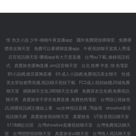
情˙色文小說 少年-啪啪午夜直播app
國外免費開放裸聊室
免費裸
體美女聊天室
免費可以看裸聊直播app
午夜視頻聊天室真人秀場
后宮視訊聊天室-哪個app有大尺度直播
台灣uu下載 ,偷錄視訊程
式
真愛旅舍露胸直播 ,sm語音聊天室
台北 按摩 半套 ,情.色電影
85小說網,後宮露胸直播
69 成人小說網,免費視訊美女聊天
性感
美女穿短裙秀長腿,視訊聊天視頻下載
FC2成人視頻絲襪,同城免費
聊天室
網路聊天交友,080聊天交友網
免費床友交友網,免費視訊
聊天秀
真愛旅舍不穿衣免費直播 ,免費色情電影
台灣甜心辣妹視
訊,韓國視訊網主播線上看
uu女神視訊直播 ,78論壇
showlive影音
視訊聊天網
真愛旅舍視頻聊天室
真愛旅舍
UT影音視訊聊天室
5118網紅社區
台灣showlive直播視頻聊天室
台灣免費視訊聊天
室
台灣戀戀視頻聊天室
真愛旅舍ut聊天室
台灣情人視訊聊天室