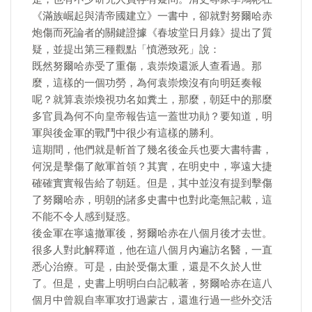
《滿族崛起與清帝國建立》一書中，卻就對努爾哈赤
炮傷而死論者的關鍵證據《春坡堂日月錄》提出了質
疑，並提出第三種觀點「憤懣致死」說：
既然努爾哈赤受了重傷，袁崇煥還派人查看過。那
麼，這樣的一個功勞，為何袁崇煥沒有向明廷奏報
呢？就算袁崇煥視功名如糞土，那麼，朝廷中的那麼
多官員為何不向皇帝報告這一蓋世功勛？要知道，明
軍與後金軍的戰鬥中很少有這樣的勝利。
這期間，他們就是斬首了幾名後金兵也要大書特書，
何況是擊傷了敵軍首領？其實，在明史中，寧遠大捷
確確實實報告給了朝廷。但是，其中並沒有提到擊傷
了努爾哈赤，明朝的諸多史書中也對此毫無記載，這
不能不令人感到疑惑。
後金軍在寧遠撤軍後，努爾哈赤在八個月後才去世。
很多人對此解釋道，他在這八個月內遍訪名醫，一直
悉心治療。可是，由於受傷太重，還是不久於人世
了。但是，史書上明明白白記載著，努爾哈赤在這八
個月中曾親自率軍攻打過蒙古，還進行過一些外交活