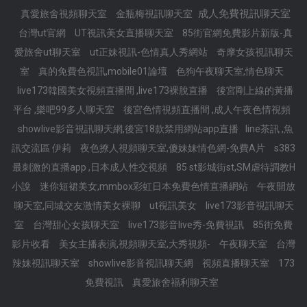
成人免費視訊聊天室
真愛旅舍視頻聊天室
金瓶梅視訊聊天室
台灣ut官網
UT視訊美女直播聊天室
85街官網免費影片新版-真
愛旅舍ut聊天室
ut正妹視訊-色情真人秀網站
奇摩女孩視訊聊天
室
真的免費色視訊,mobile01論壇
色狗午夜聊天室,情色聊天
live173韓國美女視頻直播間 ,live173裸脫直播
後宮剛上線的黃播
平台 ,樂吧99多人聊天室
後宮色情視頻直播間 ,成人午夜色情視頻
showlive影音視訊聊天網,後宮18款禁用網站app直播
line茶訊 ,魚
訊交流區 伊莉
夜色撩人視頻聊天室,傻妹妹情色網-免費A片
s383
最刺激的直播app ,日本成人性交視頻
85 st影城街st,SM虐待調教H
小說
迷你短裙美女,mmbox彩虹日本免費色情直播網站
午夜開放
聊天室,同城交友激情美女裸聊
ut視訊美女
live173影音視訊聊天
室
台灣甜心女孩聊天室
live173影音live秀-免費視訊
85街免費
影片收看
美女主播表演,視頻聊天室,大秀視頻-
午夜聊天室
台灣
辣妹視訊聊天室
showlive影音視訊聊天網
視頻直播聊天室
173
免費視訊
真愛旅舍福利聊天室