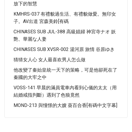
放下的智慧
KMHRS-037 有禮貌過生活、有禮貌做愛。無印女
子。AV出道 宮森美鈴[有碼
CHINASES SUB JUL-388 高級娼婦 神宮寺ナオ 妖
艶、華麗な人妻
CHINASES SUB XVSR-002 湯河原 旅情 谷原ゆき
猜猜女人心 女人最喜欢男人怎么做
他改變了秦始皇統一天下的策略，可是他卻死在了
秦國的大牢之中
VOSS-141 早晨的滿員電車內看到心儀的太太（用
結婚戒指判斷）遇到了色狼竟然
MOND-213 與憧憬的大嫂 葵百合香[有碼中文字幕]