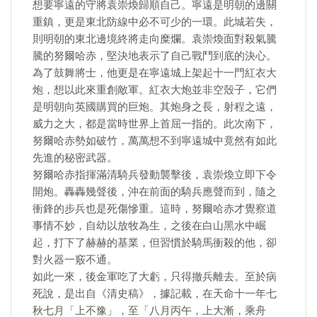
想要寧遠的守將袁崇煥歸順自己。寧遠是明朝的邊關
重鎮，更是東北防線中必不可少的一環。此城若失，
則明朝的東北邊境終將走向糜爛。袁崇煥面對殺氣騰
騰的努爾哈赤，堅決地表示了自己戰鬥到底的決心。
為了鼓舞將士，他更是在寧遠城上架起十一門紅衣大
炮，想以此來重創敵軍。紅衣大炮並非空殼子，它們
是明朝向英國購買的巨炮。其炮身之長，射程之遠，
威力之大，都是當時世界上首屈一指的。此次南下，
努爾哈赤勢如破竹，萬萬想不到寧遠城中竟然有如此
先進的秘密武器。
努爾哈赤指揮滿清騎兵發動襲擊後，袁崇煥立即下令
開炮。轟轟幾聲後，沖在前面的騎兵應聲而到，隨之
衝鋒的步兵也是死傷慘重。這時，努爾哈赤才覺察道
事情不妙，自幼以放牧為生，之後在白山黑水中崛
起，打下了赫赫的基業，但習慣於騎馬衝殺的他，卻
對火器一竅不通。
如此一來，後金軍吃了大虧，只得撤兵離去。至於病
死說，是出自《清史稿》，據記載，在天命十一年七
秋七月「上不豫」，至「八月丙午，上大漸，乘舟