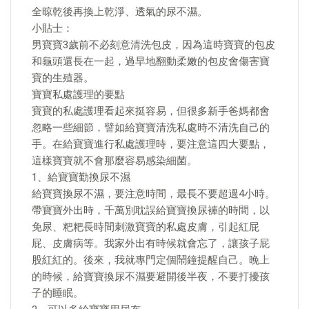
全晾乾後再換上乾淨、透氣的尿不濕。
小貼士：
男寶寶3歲前不必刻意清洗包皮，因為這時寶寶的包皮
和龜頭還長在一起，過早地翻動柔嫩的包皮會傷害寶
寶的生殖器。
寶寶私處護理的要點
寶寶的私處護理看起來挺容易，但很多新手爸媽都會
忽略一些細節，譬如給寶寶清洗私處時不清洗自己的
手。在給寶寶進行私處護理時，要注意這四大要點，
這樣寶寶就不會那麼容易感染細菌。
1、給寶寶勤換尿不濕
給寶寶換尿不濕，要注意時間，最長不要超過4小時。
帶寶寶外出時，千萬別耽誤給寶寶換尿褲的時間，以
免尿、粑粑長時間刺激寶寶的私處皮膚，引起紅屁
屁、皮膚病等。我家外出有時候就會忘了，讓孩子屁
股紅紅的。後來，我就專門定個鬧鐘提醒自己。晚上
的時候，給寶寶換尿不濕要避開後半夜，不要打擾孩
子的睡眠。