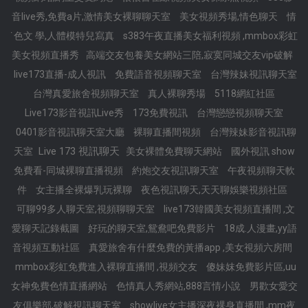
音live秀,免費a片,激情美女裸聊聊天室
美女視頻秀場,情色聊天
情
˙色文 學,人體模特兒寫真
s383午夜直播美女福利視頻 ,mmbox彩虹
美女視頻直播秀
高端交友包養美女網站三陪,寂寞同城交友vip破解
live173直播-成人視訊
免費語音視頻聊天室
台灣辣妹視訊聊天室
台灣真愛旅舍視頻聊天室
真人裸聊秀場
5118網紅社區
Live173影音視訊Live秀
173免費視訊
台灣戀戀視頻聊天室
0401影音視訊聊天室大廳
裸聊直播間視頻
台灣辣妹影音視訊聊
Live 173 視訊聊天
天室
美女裸體免費聊天網站
國外視訊 show
免費看-同城裸聊直播視頻
約炮交友視訊聊天室
午夜視頻聊天軟
件
女主播全裸爆乳玩裸聊
夜色視訊聊天,天天聊娛樂視頻社區
可聊99多人聊天室,視頻聊聊天室
live173韓國美女視頻直播間 ,文
愛聊天記錄截圖
好玩的聊天室,鴛鴦吧免費影片
18成.人漫畫,yy語
音視頻互動社區
真愛旅舍有什麼免費的黃播app ,美女視頻六房間
mmbox彩虹免費進入裸聊直播間 ,視頻交友
傻妹妺免費影片區,uu
女神免費色情直播網站
色情真人秀網站,888言情小說
男歡女愛交
友俱樂部,破解視訊聊天室
showlive女主播深夜裸身直播間 ,mm夜