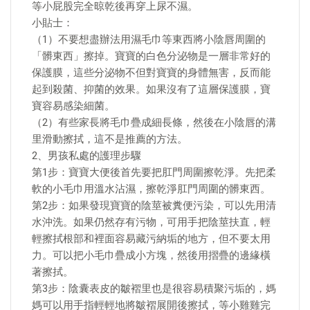
等小屁股完全晾乾後再穿上尿不濕。
小貼士：
（1）不要想盡辦法用濕毛巾等東西將小陰唇周圍的
「髒東西」擦掉。寶寶的白色分泌物是一層非常好的
保護膜，這些分泌物不但對寶寶的身體無害，反而能
起到殺菌、抑菌的效果。如果沒有了這層保護膜，寶
寶容易感染細菌。
（2）有些家長將毛巾疊成細長條，然後在小陰唇的溝
里滑動擦拭，這不是推薦的方法。
2、男孩私處的護理步驟
第1步：寶寶大便後首先要把肛門周圍擦乾淨。先把柔
軟的小毛巾用溫水沾濕，擦乾淨肛門周圍的髒東西。
第2步：如果發現寶寶的陰莖被糞便污染，可以先用清
水沖洗。如果仍然存有污物，可用手把陰莖扶直，輕
輕擦拭根部和裡面容易藏污納垢的地方，但不要太用
力。可以把小毛巾疊成小方塊，然後用摺疊的邊緣橫
著擦拭。
第3步：陰囊表皮的皺褶里也是很容易積聚污垢的，媽
媽可以用手指輕輕地將皺褶展開後擦拭，等小雞雞完