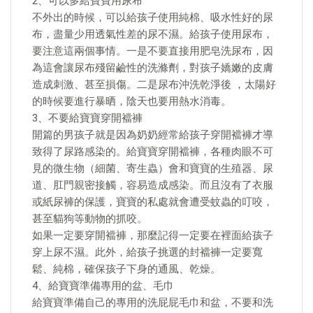
2、可以多給寶寶用尿布
不外出的時候，可以給孩子使用純棉、吸水性好的尿
布，盡量少用透氣性差的尿不濕。給孩子使用尿布，
要注意這兩個事情。一是不要直接用肥皂洗尿布，因
為這會讓尿布殘留鹼性的洗滌劑，對孩子嬌嫩的皮膚
造成刺激、甚至損傷。二是尿布沖洗乾淨後 ，太陽好
的時候要進行暴晒，陰天也要用熱水消毒。
3、不要給寶寶穿開襠褲
開篇的男孩子就是因為奶奶經常給孩子穿開襠褲才導
致得了尿路感染的。給寶寶穿開襠褲，各種肉眼不可
見的微生物（細菌、寄生蟲）會和寶寶的生殖器、尿
道、肛門親密接觸，容易造成感染。而且沒有了衣服
或紙尿褲的保護，寶寶的私處就會遭受蚊蟲的叮咬，
甚至貓狗等動物的抓咬。
如果一定要穿開襠褲，那麼記得一定要在裡面給孩子
穿上尿不濕。此外，給孩子挑選的封襠褲一定要寬
鬆、純棉，確保孩子下身的通風、乾燥。
4、給寶寶準備專用的盆、毛巾
給寶寶準備自己的專用的洗屁屁毛巾和盆，不要和洗