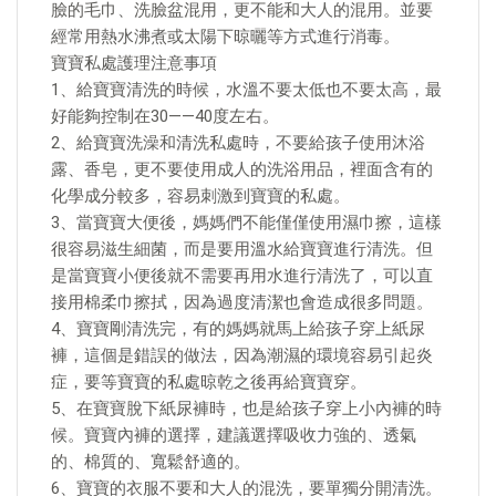
臉的毛巾、洗臉盆混用，更不能和大人的混用。並要
經常用熱水沸煮或太陽下晾曬等方式進行消毒。
寶寶私處護理注意事項
1、給寶寶清洗的時候，水溫不要太低也不要太高，最
好能夠控制在30——40度左右。
2、給寶寶洗澡和清洗私處時，不要給孩子使用沐浴
露、香皂，更不要使用成人的洗浴用品，裡面含有的
化學成分較多，容易刺激到寶寶的私處。
3、當寶寶大便後，媽媽們不能僅僅使用濕巾擦，這樣
很容易滋生細菌，而是要用溫水給寶寶進行清洗。但
是當寶寶小便後就不需要再用水進行清洗了，可以直
接用棉柔巾擦拭，因為過度清潔也會造成很多問題。
4、寶寶剛清洗完，有的媽媽就馬上給孩子穿上紙尿
褲，這個是錯誤的做法，因為潮濕的環境容易引起炎
症，要等寶寶的私處晾乾之後再給寶寶穿。
5、在寶寶脫下紙尿褲時，也是給孩子穿上小內褲的時
候。寶寶內褲的選擇，建議選擇吸收力強的、透氣
的、棉質的、寬鬆舒適的。
6、寶寶的衣服不要和大人的混洗，要單獨分開清洗。