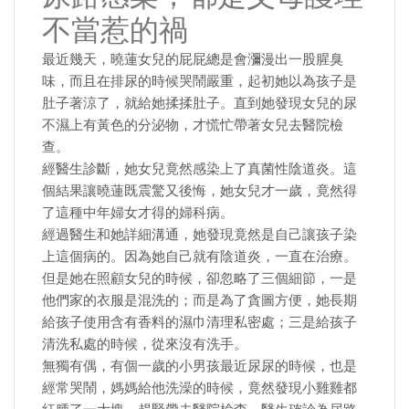
不當惹的禍
最近幾天，曉蓮女兒的屁屁總是會瀰漫出一股腥臭
味，而且在排尿的時候哭鬧嚴重，起初她以為孩子是
肚子著涼了，就給她揉揉肚子。直到她發現女兒的尿
不濕上有黃色的分泌物，才慌忙帶著女兒去醫院檢
查。
經醫生診斷，她女兒竟然感染上了真菌性陰道炎。這
個結果讓曉蓮既震驚又後悔，她女兒才一歲，竟然得
了這種中年婦女才得的婦科病。
經過醫生和她詳細溝通，她發現竟然是自己讓孩子染
上這個病的。因為她自己就有陰道炎，一直在治療。
但是她在照顧女兒的時候，卻忽略了三個細節，一是
他們家的衣服是混洗的；而是為了貪圖方便，她長期
給孩子使用含有香料的濕巾清理私密處；三是給孩子
清洗私處的時候，從來沒有洗手。
無獨有偶，有個一歲的小男孩最近尿尿的時候，也是
經常哭鬧，媽媽給他洗澡的時候，竟然發現小雞雞都