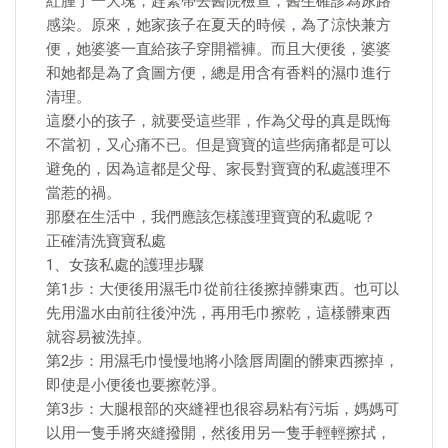
紅腫了一大塊，趕緊帶去醫院檢查，醫生確診為尿路
感染。原來，她家孩子在夏天的時候，為了涼快兼方
便，她婆婆一直給孩子穿開襠褲。而且大便後，婆婆
和她都是為了貪圖方便，總是用含有香料的濕巾進行
清理。
這麼小的孩子，就要受這些罪，作為父母的真是既悔
不當初，又心痛不已。但是寶寶的這些病痛都是可以
避免的，因為這都是父母、家長對寶寶的私處護理不
當惹的禍。
那麼在生活中，我們應該怎樣護理寶寶的私處呢？
正確清洗寶寶私處
1、女孩私處的護理步驟
第1步：大便後用濕毛巾從前往後擦掉髒東西。也可以
先用溫水由前往後沖洗，再用毛巾擦乾，這樣髒東西
就容易被洗掉。
第2步：用濕毛巾慢慢地將小陰唇周圍的髒東西擦掉，
即使是小便後也要擦乾淨。
第3步：大腿根部的夾縫裡也很容易粘有污垢，媽媽可
以用一隻手將夾縫撥開，然後用另一隻手輕輕擦拭，