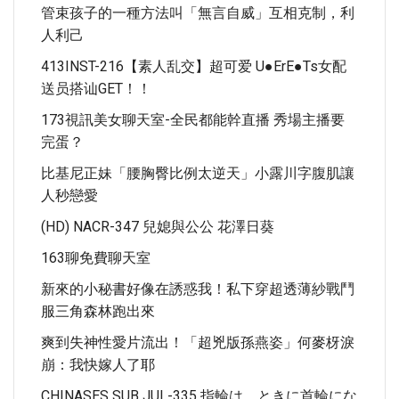
管束孩子的一種方法叫「無言自威」互相克制，利
人利己
413INST-216【素人乱交】超可爱 U●erE●ts女配
送员搭讪GET！！
173視訊美女聊天室-全民都能幹直播 秀場主播要
完蛋？
比基尼正妹「腰胸臀比例太逆天」小露川字腹肌讓
人秒戀愛
(HD) NACR-347 兒媳與公公 花澤日葵
163聊免費聊天室
新來的小秘書好像在誘惑我！私下穿超透薄紗戰鬥
服三角森林跑出來
爽到失神性愛片流出！「超兇版孫燕姿」何麥枒淚
崩：我快嫁人了耶
CHINASES SUB JUL-335 指輪は、ときに首輪にな