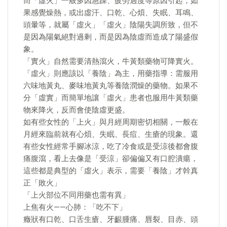
而「虛火」一般多因急躁、疲勞過度等原因引起，如
果感覺燥熱，或出虛汗、口乾、心煩、失眠、耳鳴、
頭暈等，就屬「虛火」「虛火」陰陽失調所致，但不
是因為陽氣絕對過剩，而是因為陰虛而造成了陽盛假
象。
「實火」自然需要清熱瀉火，牛黃類藥物可降實火。
「虛火」則應該以「養陰」為主，用藥指導：需服用
六味地黃丸、麥味地黃丸等養陰潤燥的藥物。如果不
分「虛實」而簡單地讓「虛火」患者也服用牛黃類藥
物來降火，反而會使陰虛更盛。
如有些女性的「上火」與月經周期密切相關，一般在
月經來臨前就有心煩、失眠、長痘、生瘡的現象。還
有些女性經常手腳冰涼，吃了冷食或是受涼後都會腹
痛腹瀉，看上去像是「受涼」卻偏偏又有口腔潰瘍，
這些都是典型的「虛火」表示，需要「養陰」才幹真
正「敗火」
「上火部位不同用藥也需有異」
上焦有火——心肺：「吃不下」
癥狀有口乾、口舌生瘡、牙齦腫痛、唇裂、目赤、頭