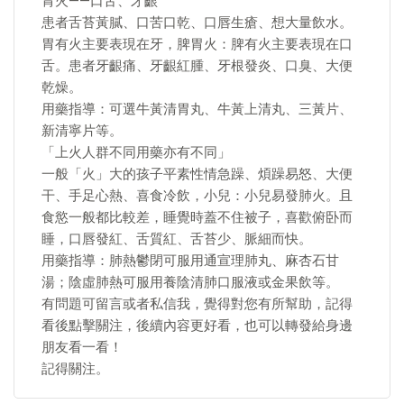
胃火——口舌、牙齦
患者舌苔黃膩、口苦口乾、口唇生瘡、想大量飲水。
胃有火主要表現在牙，脾胃火：脾有火主要表現在口
舌。患者牙齦痛、牙齦紅腫、牙根發炎、口臭、大便
乾燥。
用藥指導：可選牛黃清胃丸、牛黃上清丸、三黃片、
新清寧片等。
「上火人群不同用藥亦有不同」
一般「火」大的孩子平素性情急躁、煩躁易怒、大便
干、手足心熱、喜食冷飲，小兒：小兒易發肺火。且
食慾一般都比較差，睡覺時蓋不住被子，喜歡俯卧而
睡，口唇發紅、舌質紅、舌苔少、脈細而快。
用藥指導：肺熱鬱閉可服用通宣理肺丸、麻杏石甘
湯；陰虛肺熱可服用養陰清肺口服液或金果飲等。
有問題可留言或者私信我，覺得對您有所幫助，記得
看後點擊關注，後續內容更好看，也可以轉發給身邊
朋友看一看！
記得關注。