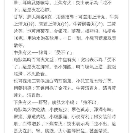
暈、耳鳴及微咳等。上焦有火：突出表示為「吃不
下」這是火在心肺。
甘草、胖大海各6克，用藥指導：可選用上清丸、牛黃
上清丸(片)、黃連上清丸(片)、牛黃解毒丸(片)、三黃
片等。也可用菊花、金銀花、薄荷、板藍根、桔梗各
10克。用沸水泡茶飲用，一日一劑。小兒可選服珠黃
散等。
中焦有火——脾胃：「受不了」
癥狀為時而胃火亢盛，中焦有火：突出表示為「受不
了」這是火在脾胃。食不知飽，時而呃氣上逆，脘腹
脹滿，不思飲食。
也可採用三黃湯加白芍煎湯服。小兒宜服七珍丹等。
用藥指導：宜選用梔子金花丸、牛黃清胃丸、清胃黃
連丸、清胃散。
下焦有火——肝腎、膀胱大小腸：「拉不出」
癥狀為大便乾結、小便短少、尿色黃赤、渾濁有味、
尿痛、尿道灼熱、小腹脹滿、小便有利；婦女陰部時
癢、白帶增多，下焦有火：突出表示為「拉不出」這
是火在肝、腎、膀胱、大小腸等部位。甚至帶黃。