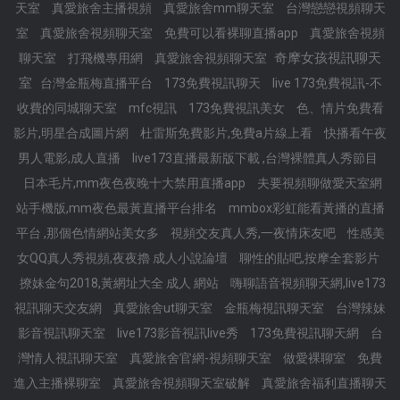
天室
真愛旅舍主播視頻
真愛旅舍mm聊天室
台灣戀戀視頻聊天
室
真愛旅舍視頻聊天室
免費可以看裸聊直播app
真愛旅舍視頻
奇摩女孩視訊聊天
聊天室
打飛機專用網
真愛旅舍視頻聊天室
室
台灣金瓶梅直播平台
173免費視訊聊天
live 173免費視訊-不
收費的同城聊天室
mfc視訊
173免費視訊美女
色、情片免費看
影片,明星合成圖片網
杜雷斯免費影片,免費a片線上看
快播看午夜
男人電影,成人直播
live173直播最新版下載 ,台灣裸體真人秀節目
日本毛片,mm夜色夜晚十大禁用直播app
夫要視頻聊做愛天室網
站手機版,mm夜色最黃直播平台排名
mmbox彩虹能看黃播的直播
平台 ,那個色情網站美女多
視頻交友真人秀,一夜情床友吧
性感美
女QQ真人秀視頻,夜夜擼 成人小說論壇
聊性的貼吧,按摩全套影片
撩妹金句2018,黃網址大全 成人 網站
嗨聊語音視頻聊天網,live173
視訊聊天交友網
真愛旅舍ut聊天室
金瓶梅視訊聊天室
台灣辣妹
影音視訊聊天室
live173影音視訊live秀
173免費視訊聊天網
台
灣情人視訊聊天室
真愛旅舍官網-視頻聊天室
做愛裸聊室
免費
進入主播裸聊室
真愛旅舍視頻聊天室破解
真愛旅舍福利直播聊天