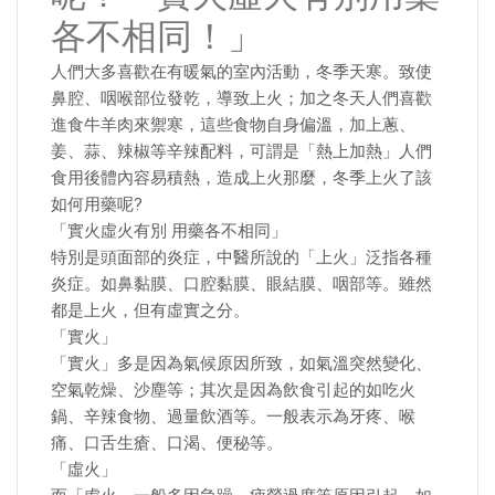
各不相同！」
人們大多喜歡在有暖氣的室內活動，冬季天寒。致使
鼻腔、咽喉部位發乾，導致上火；加之冬天人們喜歡
進食牛羊肉來禦寒，這些食物自身偏溫，加上蔥、
姜、蒜、辣椒等辛辣配料，可謂是「熱上加熱」人們
食用後體內容易積熱，造成上火那麼，冬季上火了該
如何用藥呢?
「實火虛火有別 用藥各不相同」
特別是頭面部的炎症，中醫所說的「上火」泛指各種
炎症。如鼻黏膜、口腔黏膜、眼結膜、咽部等。雖然
都是上火，但有虛實之分。
「實火」
「實火」多是因為氣候原因所致，如氣溫突然變化、
空氣乾燥、沙塵等；其次是因為飲食引起的如吃火
鍋、辛辣食物、過量飲酒等。一般表示為牙疼、喉
痛、口舌生瘡、口渴、便秘等。
「虛火」