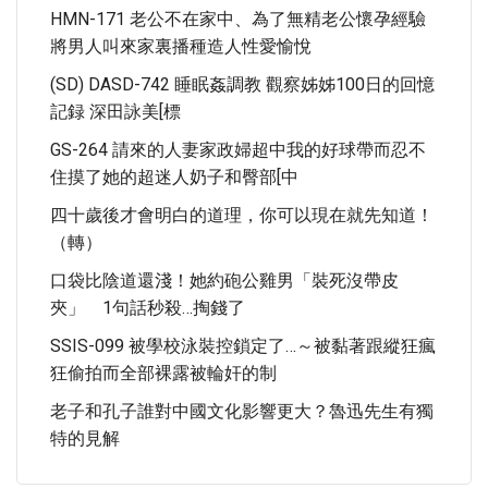
HMN-171 老公不在家中、為了無精老公懷孕經驗
將男人叫來家裏播種造人性愛愉悅
(SD) DASD-742 睡眠姦調教 觀察姊姊100日的回憶
記録 深田詠美[標
GS-264 請來的人妻家政婦超中我的好球帶而忍不
住摸了她的超迷人奶子和臀部[中
四十歲後才會明白的道理，你可以現在就先知道！
（轉）
口袋比陰道還淺！她約砲公雞男「裝死沒帶皮
夾」 1句話秒殺…掏錢了
SSIS-099 被學校泳裝控鎖定了…～被黏著跟縱狂瘋
狂偷拍而全部裸露被輪奸的制
老子和孔子誰對中國文化影響更大？魯迅先生有獨
特的見解