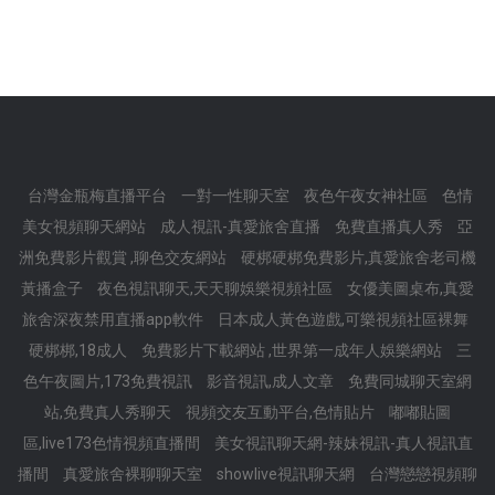
台灣金瓶梅直播平台
一對一性聊天室
夜色午夜女神社區
色情
美女視頻聊天網站
成人視訊-真愛旅舍直播
免費直播真人秀
亞
洲免費影片觀賞 ,聊色交友網站
硬梆硬梆免費影片,真愛旅舍老司機
黃播盒子
夜色視訊聊天,天天聊娛樂視頻社區
女優美圖桌布,真愛
旅舍深夜禁用直播app軟件
日本成人黃色遊戲,可樂視頻社區裸舞
硬梆梆,18成人
免費影片下載網站 ,世界第一成年人娛樂網站
三
色午夜圖片,173免費視訊
影音視訊,成人文章
免費同城聊天室網
站,免費真人秀聊天
視頻交友互動平台,色情貼片
嘟嘟貼圖
區,live173色情視頻直播間
美女視訊聊天網-辣妹視訊-真人視訊直
播間
真愛旅舍裸聊聊天室
showlive視訊聊天網
台灣戀戀視頻聊