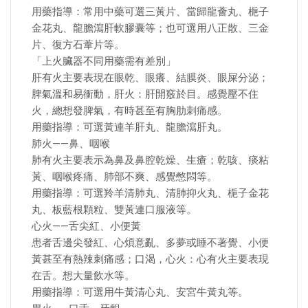
用藥指導：常用中藥可選三黃片、當歸龍薈丸、梔子
金花丸、龍膽瀉肝軟膠囊等；也可選用八正散、三金
片、復方石葦片等。
「上火臟器不同用藥需有差別」
肝有火主要表現在眼乾、眼癢、結膜炎、眼屎分泌；
脾氣溫和易衝動，肝火：肝開竅於目。感覺壓不住
火，總想發脾氣，有時甚至有胸肋刺痛感。
用藥指導：可選黃連羊肝丸、龍膽瀉肝丸。
肺火——鼻、咽喉
肺有火主要表示為鼻及鼻腔乾燥、生瘡；乾咳、痰粘
黃、咽喉疼痛、肺部不爽、感覺憋悶等。
用藥指導：可選羚羊清肺丸、清肺抑火丸、梔子金花
丸、板藍根顆粒、雙黃連口服液等。
心火——舌尖紅、小便黃
患者舌邊尖發紅、心煩意亂、多夢或睡不著覺、小便
黃甚至有熱辣刺痛感；口渴，心火：心有火主要表現
在舌。想大量飲水等。
用藥指導：可選用牛黃清心丸、安宮牛黃丸等。