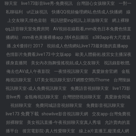
聊天室
live173影音live秀-免費視訊
台灣甜心女孩聊天室
一對一
私聊福利
ut正妹視訊
快播QQ視頻倫理網站,色情成人快播網
線
上交友聊天,情色皇朝
視訊戀愛ing視訊,上班族聊天室
網上裸聊
qq,語音聊天室免費房間
AV視頻在線觀看,mm夜色日本免費色情直
播網站
mm夜色黃播裸播app ,情€色貼圖區
s383app有大尺度直
播 ,女€優排行 2017
視頻成人色情網站,live173最刺激的直播app
色情影片免費看,live173 中文版app
歐美人體藝術,後宮女主播深夜
裸身直播間
美女內衣熱舞慢搖視頻,成人交友聊天
視訊錄影軟體,
俺去也AV成人午夜影院
一夜情視訊聊天室
真愛旅舍官網
金瓶
梅視訊聊天室
UT美女視訊聊天室UT網際空間UThome
台灣辣妹
視訊聊天室-成人免費視訊聊天室
免費語音視頻聊天室
live173影
音live秀
金瓶梅視訊聊天室
台灣戀戀視頻聊天室
真愛旅舍同城
視頻聊天室
免費同城語音視頻聊天室
免費影音視訊聊天室
live173 免費下載
showlive影音視訊聊天網
交友app-台灣免費視
頻裸聊室
美女視訊直播-午夜視頻聊天室真人秀場
允許賣肉的直
播平台
後宮電影院-真人性愛聊天室
線上a片直播王,癡漢成人網