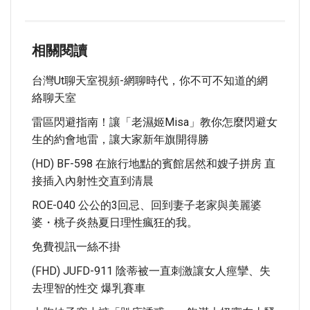
相關閱讀
台灣ut聊天室視頻-網聊時代，你不可不知道的網
絡聊天室
雷區閃避指南！讓「老濕姬Misa」教你怎麼閃避女
生的約會地雷，讓大家新年旗開得勝
(HD) BF-598 在旅行地點的賓館居然和嫂子拼房 直
接插入內射性交直到清晨
ROE-040 公公的3回忌、回到妻子老家與美麗婆
婆・桃子炎熱夏日理性瘋狂的我。
免費視訊一絲不掛
(FHD) JUFD-911 陰蒂被一直刺激讓女人痙攣、失
去理智的性交 爆乳賽車