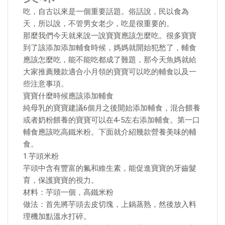
吃，自古以來是一個重要話題。俗話說，民以食為
天，所以說，不管男女老少，吃是很重要的。
那麼我們今天就來說一說寶寶應該怎麼吃。很多寶寶
到了該添加添加輔食時候，媽媽就開始犯愁了，輔食
應該怎麼吃，能不能吃都成了難題，那今天魚媽就給
大家推薦幾款適合小月領的寶寶可以吃的輔食以及一
些注意事項。
寶寶什麼時候應該添加輔食
純母乳的寶寶建議6個月之後開始添加輔食，混合餵養
或者奶粉餵養的寶寶可以在4-5左右添加輔食。第一口
輔食應該吃高鐵米粉。下面就介紹幾款營養美味的輔
食。
1.芋頭米粉
芋頭中含有豐富的氟和維生素，能促進寶寶的牙齒髮
育，保護寶寶的視力。
材料：芋頭一個，高鐵米粉
做法：首先將芋頭去皮切塊，上鍋蒸熟，然後放入料
理機加點溫水打碎。