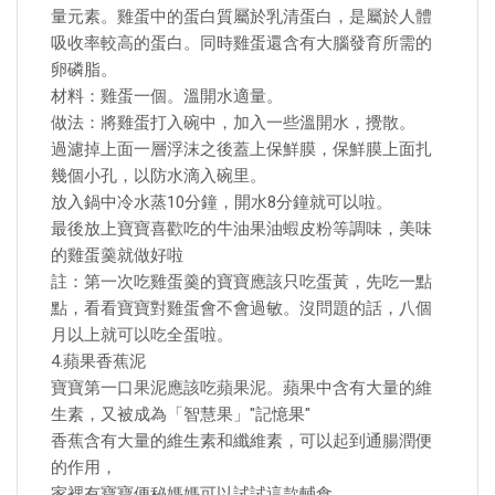
量元素。雞蛋中的蛋白質屬於乳清蛋白，是屬於人體
吸收率較高的蛋白。同時雞蛋還含有大腦發育所需的
卵磷脂。
材料：雞蛋一個。溫開水適量。
做法：將雞蛋打入碗中，加入一些溫開水，攪散。
過濾掉上面一層浮沫之後蓋上保鮮膜，保鮮膜上面扎
幾個小孔，以防水滴入碗里。
放入鍋中冷水蒸10分鐘，開水8分鐘就可以啦。
最後放上寶寶喜歡吃的牛油果油蝦皮粉等調味，美味
的雞蛋羹就做好啦
註：第一次吃雞蛋羹的寶寶應該只吃蛋黃，先吃一點
點，看看寶寶對雞蛋會不會過敏。沒問題的話，八個
月以上就可以吃全蛋啦。
4.蘋果香蕉泥
寶寶第一口果泥應該吃蘋果泥。蘋果中含有大量的維
生素，又被成為「智慧果」"記憶果"
香蕉含有大量的維生素和纖維素，可以起到通腸潤便
的作用，
家裡有寶寶便秘媽媽可以試試這款輔食。