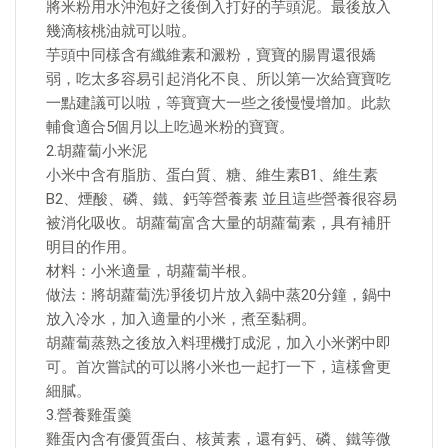
將米粉用水沖泡好之後倒入打好的芋頭泥。最後放入
幾滴核桃油就可以啦。
芋頭中同樣含有纖維素和澱粉，寶寶的腸胃還很嬌
弱，吃太多容易引起消化不良、所以第一次給寶寶吃
一點建議可以啦，等寶寶大一些之後慢慢增加。此款
輔食適合5個月以上吃過米粉的寶寶。
2.胡蘿蔔小米泥
小米中含有脂肪、蛋白質、糖、維生素B1、維生素
B2、煙酸、磷、鐵、鈣等營養素 並且這些營養很容易
被消化吸收。胡蘿蔔富含大量的胡蘿蔔素，具有補肝
明目的作用。
材料：小米適量，胡蘿蔔半根。
做法：將胡蘿蔔洗凈後切片放入鍋中蒸20分鐘，鍋中
放入冷水，加入適量的小米，煮至黏稠。
胡蘿蔔蒸熟之後放入料理機打成泥，加入小米粥中即
可。首次嘗試的可以將小米也一起打一下，這樣會更
細膩。
3.營養雞蛋羹
雞蛋內含有優質蛋白、核黃素，還有鈣、磷、鐵等微