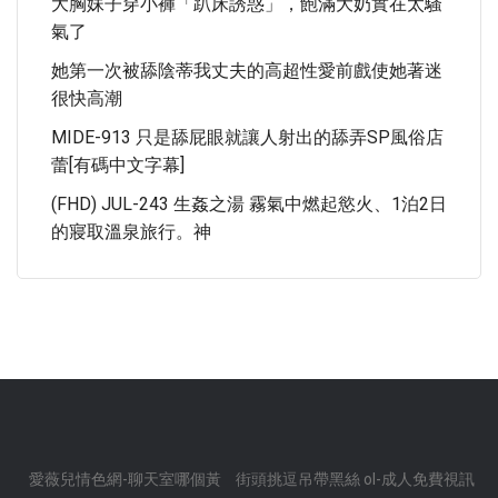
大胸妹子穿小褲「趴床誘惑」，飽滿大奶實在太騷
氣了
她第一次被舔陰蒂我丈夫的高超性愛前戲使她著迷
很快高潮
MIDE-913 只是舔屁眼就讓人射出的舔弄SP風俗店
蕾[有碼中文字幕]
(FHD) JUL-243 生姦之湯 霧氣中燃起慾火、1泊2日
的寢取溫泉旅行。神
愛薇兒情色網-聊天室哪個黃
街頭挑逗吊帶黑絲 ol-成人免費視訊