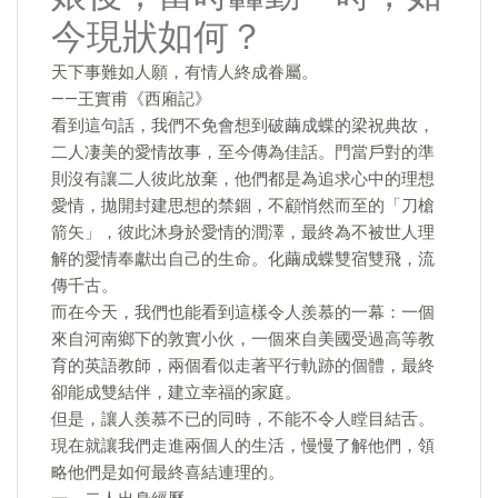
今現狀如何？
天下事難如人願，有情人終成眷屬。
——王實甫《西廂記》
看到這句話，我們不免會想到破繭成蝶的梁祝典故，
二人凄美的愛情故事，至今傳為佳話。門當戶對的準
則沒有讓二人彼此放棄，他們都是為追求心中的理想
愛情，拋開封建思想的禁錮，不顧悄然而至的「刀槍
箭矢」，彼此沐身於愛情的潤澤，最終為不被世人理
解的愛情奉獻出自己的生命。化繭成蝶雙宿雙飛，流
傳千古。
而在今天，我們也能看到這樣令人羨慕的一幕：一個
來自河南鄉下的敦實小伙，一個來自美國受過高等教
育的英語教師，兩個看似走著平行軌跡的個體，最終
卻能成雙結伴，建立幸福的家庭。
但是，讓人羨慕不已的同時，不能不令人瞠目結舌。
現在就讓我們走進兩個人的生活，慢慢了解他們，領
略他們是如何最終喜結連理的。