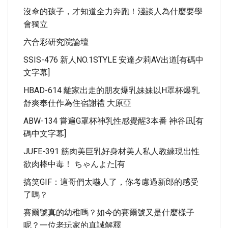
沒傘的孩子，才知道全力奔跑！淺談人為什麼要學
會獨立
六合彩研究院論壇
SSIS-476 新人NO.1STYLE 安達夕莉AV出道[有碼中
文字幕]
HBAD-614 離家出走的朋友爆乳妹妹以H罩杯爆乳
舒爽奉仕作為住宿謝禮 大原亞
ABW-134 嘗遍G罩杯神乳性感覺醒3本番 神谷凪[有
碼中文字幕]
JUFE-391 筋肉美巨乳好身材美人私人教練現出性
欲肉棒中毒！ ちゃんよた[有
搞笑GIF：這哥們太嚇人了，你考慮過新郎的感受
了嗎？
賽爾號真的幼稚嗎？如今的賽爾號又是什麼樣子
呢？一位老玩家的真誠解釋