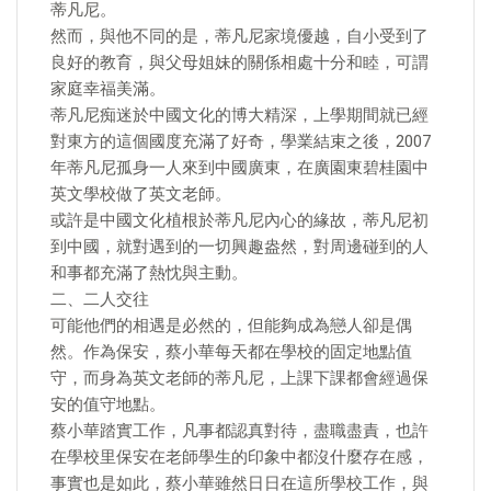
蒂凡尼。
然而，與他不同的是，蒂凡尼家境優越，自小受到了
良好的教育，與父母姐妹的關係相處十分和睦，可謂
家庭幸福美滿。
蒂凡尼痴迷於中國文化的博大精深，上學期間就已經
對東方的這個國度充滿了好奇，學業結束之後，2007
年蒂凡尼孤身一人來到中國廣東，在廣園東碧桂園中
英文學校做了英文老師。
或許是中國文化植根於蒂凡尼內心的緣故，蒂凡尼初
到中國，就對遇到的一切興趣盎然，對周邊碰到的人
和事都充滿了熱忱與主動。
二、二人交往
可能他們的相遇是必然的，但能夠成為戀人卻是偶
然。作為保安，蔡小華每天都在學校的固定地點值
守，而身為英文老師的蒂凡尼，上課下課都會經過保
安的值守地點。
蔡小華踏實工作，凡事都認真對待，盡職盡責，也許
在學校里保安在老師學生的印象中都沒什麼存在感，
事實也是如此，蔡小華雖然日日在這所學校工作，與