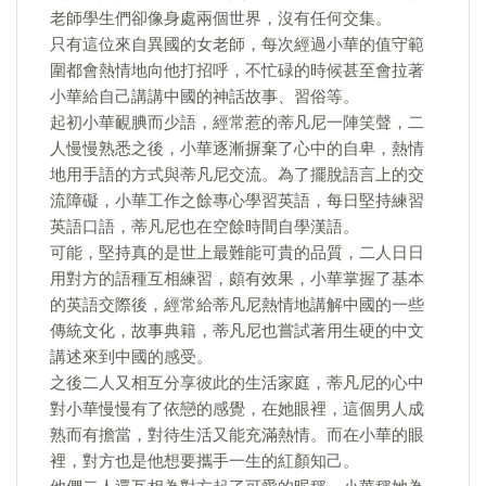
老師學生們卻像身處兩個世界，沒有任何交集。
只有這位來自異國的女老師，每次經過小華的值守範
圍都會熱情地向他打招呼，不忙碌的時候甚至會拉著
小華給自己講講中國的神話故事、習俗等。
起初小華靦腆而少語，經常惹的蒂凡尼一陣笑聲，二
人慢慢熟悉之後，小華逐漸摒棄了心中的自卑，熱情
地用手語的方式與蒂凡尼交流。為了擺脫語言上的交
流障礙，小華工作之餘專心學習英語，每日堅持練習
英語口語，蒂凡尼也在空餘時間自學漢語。
可能，堅持真的是世上最難能可貴的品質，二人日日
用對方的語種互相練習，頗有效果，小華掌握了基本
的英語交際後，經常給蒂凡尼熱情地講解中國的一些
傳統文化，故事典籍，蒂凡尼也嘗試著用生硬的中文
講述來到中國的感受。
之後二人又相互分享彼此的生活家庭，蒂凡尼的心中
對小華慢慢有了依戀的感覺，在她眼裡，這個男人成
熟而有擔當，對待生活又能充滿熱情。而在小華的眼
裡，對方也是他想要攜手一生的紅顏知己。