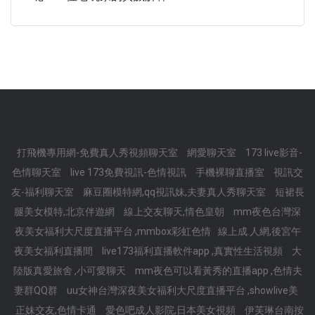
打飛機專用網-免費真人秀視頻聊天室
網愛聊天室
173 live影音-
色情聊天室
live 173免費視訊-色情視訊
手機裸聊直播室
視訊交
友-福利聊天室
麻豆圈模特網,qq視訊妹,夫妻真人秀聊天室
短裙長
腿美女模特,北京伴遊網
線上交友聊天,情色皇朝
mm夜色台灣深
夜美女福利大尺度直播平台 ,mmbox彩虹色情
線上成.人網,後宮午
夜美女福利直播間
live173福利直播軟件app ,真實性生活視頻
大
陸版真愛旅舍 ,小可愛聊天
mm夜色可以看黃秀的直播app ,色情夫
妻群QQ群
uu女神台灣深夜美女福利大尺度直播平台 ,showlive美
正妹交友,色情卡通
愛色吧成人影院,日本美女視頻
伊芙琳台南按