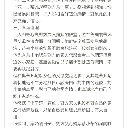
他們二人還互相為對方起了可愛的昵稱，小華稱她為
「花」，蒂凡尼稱對方為「華」。從相遇到相知，慢
慢發展到相戀，二人都很看好這分戀情，對彼此的未
來充滿了信心。
三、喜結連理
二人都寄心與對方共入婚姻的殿堂，遠在美國的蒂凡
尼父母在這方面十分開明，他們完全尊重女兒的想
法，起初小華的父親不敢奢想這樣一段婚姻的到來，
他先入為主地認為對方的家人怎麼會看上他們這個窘
迫的小家庭，甚至曾勸告兒子痛快割捨這份戀情，不
要再耽誤對方。
但在與蒂凡尼以及他的父母交流之後，尤其是蒂凡尼
親切地毫不生分地與自己談著自己對中國的鐘愛，對
小華的真愛，對自己的敬愛之情，也真誠地向自己介
紹了家庭情況。
他徹底打消了這一顧慮，對方家人也沒有對自己的家
庭有絲毫歧視，只是自己受封建思想所困，庸人自
擾。
很快到了結婚的日子，雙方父母齊聚蔡小華的河南駐