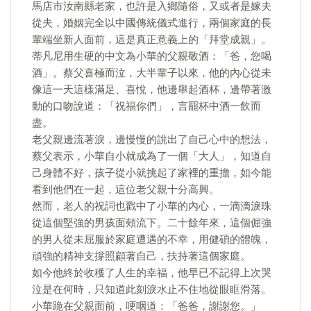
馬店市汝南縣老家，也許是入鄉隨俗，又或者是嫁夫
從夫，婚姻完全以中國傳統儀式進行，兩個家庭的長
輩端坐新人面前，這是真正意義上的「拜堂成親」。
蒂凡尼用生硬的中文為小華的父親敬酒：「爸，您喝
酒」。蔡父喜極而泣，大半輩子以來，他的內心從未
像這一天這樣滿足、喜悅，他邊舉起酒杯，邊帶著激
動的口吻說道：「祝福你們」，言罷杯中酒一飲而
盡。
老父親邊流著淚，邊慢慢的說出了自己心中的想法，
蔡父表示，小華自小就成為了一個「大人」，知道自
己身體不好，孩子從小就挑起了家裡的重擔，如今能
看到他們在一起，這位老父親十分高興。
然而，老人的祝詞也戳中了小華的內心，一滴滴淚珠
從這個堅強的男孩面頰流下。二十餘年來，這個倔強
的男人從未屈服於家庭遭遇的不幸，用健碩的體魄，
頑強的精神支撐照顧著自己，扶持著這個家庭。
如今他終於收穫了人生的幸福，他早已不記得上次哭
泣是在何時，只知道此刻淚水止不住地從眼眶滑落。
小華跪在父親面前，哽咽道：「爸爸，謝謝您。」