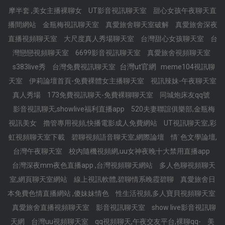
摩半套 ,美女主播裸聊女
UT影音視訊聊天室
甜心女孩午夜聊天直
播間網站
金瓶梅視訊聊天室
真愛旅舍聊天室破解
真愛旅舍深夜
直播視頻聊天室
大尺度真人秀場聊天室
台灣甜心女孩聊天室
台
灣戀戀視頻聊天室
6699影音視訊聊天室
真愛旅舍視頻聊天室
台灣ut官網
s383live秀
台灣免費視訊聊天室
meme104視訊聊
天室
伊莉論壇首頁-免費裸體女主播聊天室
視訊辣妹-午夜聊天室
真人秀場
173免費視訊聊天-免費裸聊聊天室
同城炮床友qq號
影音視訊聊天,showlive福利直播app
520夫妻聯誼俱樂部,金瓶梅
視訊美女
擼管專用視頻,快播電影成人免費網站
UT視訊聊天室,彩
虹視頻聊天室下載
碧聊視頻語音聊天室,網際論壇
情˙色文學論壇,
台灣午夜聊天室
校內隨機視頻網,uu女神夜晚十大禁用直播app
台灣深夜mm夜色直播app ,台灣視頻聊天網站
多人色聊視頻聊天
室,網頁聊天室網站
線上視訊軟體,碧聊情系晚霞碧聊
真愛旅舍日
本免費色情直播網站 ,傻妹妹情色
性生活視頻,多人寶貝視頻聊天室
真愛旅舍直播視頻聊天室
影音視訊聊天室
show live影音視訊聊
天網
台灣uu視頻聊天室
qq視頻聊天,午夜交友平台,裸聊qq-
美