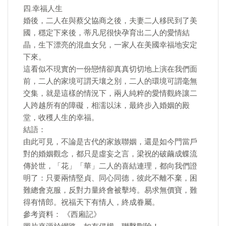
四.幸福人生
婚後，二人在與蔡父協商之後，夫妻二人移民到了美
國，穩定下來後，蒂凡尼很快孕育出二人的愛情結
晶，生下漂亮的混血女兒，一家人在美國幸福地安定
下來。
這看似不現實的一份戀情卻真真切切地上演在我們面
前，二人的家境可謂天壤之別，二人的環境可謂毫無
交集，就是這樣的情況下，兩人純粹的愛情觀終讓二
人跨越所有的障礙，相濡以沫，最終步入婚姻的殿
堂，收穫人生的幸福。
結語：
由此可見，不論是古代的家族聯姻，還是如今門當戶
對的婚姻觀念，都只是虛妄之言，梁祝的破繭成蝶流
傳於世，「花」「華」二人的喜結連理，都向我們證
明了：只要兩情堅貞、同心同德，彼此不離不棄，困
難總會克服，反對力量終會被擊垮。易求無價寶，難
得有情郎。祝福天下有情人，終成眷屬。
參考資料： 《西廂記》