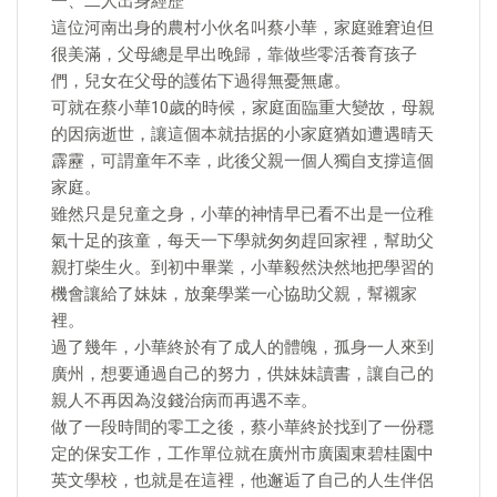
一、二人出身經歷
這位河南出身的農村小伙名叫蔡小華，家庭雖窘迫但
很美滿，父母總是早出晚歸，靠做些零活養育孩子
們，兒女在父母的護佑下過得無憂無慮。
可就在蔡小華10歲的時候，家庭面臨重大變故，母親
的因病逝世，讓這個本就拮据的小家庭猶如遭遇晴天
霹靂，可謂童年不幸，此後父親一個人獨自支撐這個
家庭。
雖然只是兒童之身，小華的神情早已看不出是一位稚
氣十足的孩童，每天一下學就匆匆趕回家裡，幫助父
親打柴生火。到初中畢業，小華毅然決然地把學習的
機會讓給了妹妹，放棄學業一心協助父親，幫襯家
裡。
過了幾年，小華終於有了成人的體魄，孤身一人來到
廣州，想要通過自己的努力，供妹妹讀書，讓自己的
親人不再因為沒錢治病而再遇不幸。
做了一段時間的零工之後，蔡小華終於找到了一份穩
定的保安工作，工作單位就在廣州市廣園東碧桂園中
英文學校，也就是在這裡，他邂逅了自己的人生伴侶