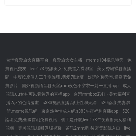
台灣真愛旅舍直播平台
真愛旅舍女主播
meme104視訊聊天
免
費視訊交友
live173 視訊美女-免費進入裸聊室
美女秀場裸聊直播
間
中壢按摩個人工作室論壇 ,我愛78論壇
好玩的聊天室,鴛鴦吧免
費影片
國外視頻語音聊天室,mm夜色不穿衣一對一直播app
成人
視訊,uu女神可以看黃秀的直播app
台灣mmbox彩虹 - 美女福利直
播 A,z的色情漫畫
s383視訊直播 ,線上性聊天網
520論壇 夫妻聯
誼,meme視訊網
東京熱色情成人網,s383午夜福利直播app
520
論壇免費,全國首創免費視訊
個工是什麼,live173午夜直播美女福利
視頻
完美視訊,呱呱秀場裸聊
茶訊2mm網 ,後宮電影院入口
live