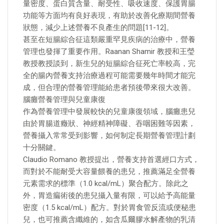
量密度、蛋白質含量、耐受性、吸收速度、保護胃腸
功能等方面均有良好表現，有助於改善化療期間營養
狀態，減少上述營養不良產生的問題[11-12]。
甚至在短腸綜合征這類嚴重罕見疾病的治療中，營養
管理也發揮了重要作用。Raanan Shamir 教授和王瑩
教授教授談到，新生兒的短腸綜合征死亡率較高，完
全的腸內營養支持治療過程可能需要幾年時間才能完
成，但合理的營養管理能給患者預後帶來很大改善。
腦癱營養管理與兒童康復
作為營養管理中發展較快的兒童康復領域，腦癱患兒
由於胃腸道癥狀、神經精神障礙、吞咽困難等因素，
營養攝入常常受到影響，如何制定長期營養管理計劃
十分關鍵。
Claudio Romano 教授提出，營養支持首選經口方式，
而對於不能耐受大容量餵養的患兒，推薦滿足全營養
元素需求的標準（1.0 kcal/mL）聚合配方。除此之
外，胃造瘺術後的患兒攝入量有限，可以給予高能量
密度（1.5 kcal/mL）配方。對於胃食管反流或便秘患
兒，也可推薦含纖維的，如含瓜爾膠水解產物的乳清