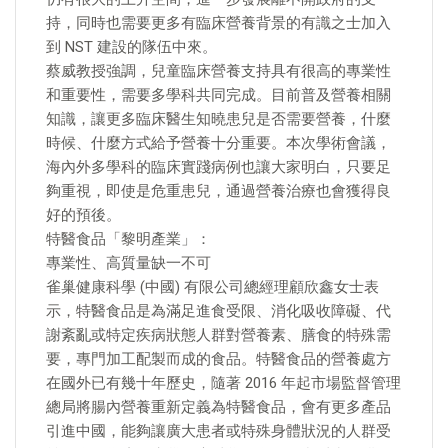
持，同時也需要更多有臨床營養背景的有識之士加入
到 NST 建設的隊伍中來。
蔡威教授強調，兒童臨床營養支持具有很高的專業性
和重要性，需要多學科共同完成。目前普及營養相關
知識，讓更多臨床醫生知曉患兒是否需要營養，什麼
時候、什麼方式給予營養十分重要。本次學術會議，
海內外多學科的臨床實踐病例也讓大家明白，只要足
夠重視，即使是危重患兒，通過營養治療也會獲得良
好的預後。
特醫食品「黎明產業」：
專業性、高質量缺一不可
雀巢健康科學 (中國) 有限公司總經理顧欣鑫女士表
示，特醫食品是為滿足進食受限、消化吸收障礙、代
謝紊亂或特定疾病狀態人群對營養素、膳食的特殊需
要，專門加工配製而成的食品。特醫食品的營養處方
在國外已有幾十年歷史，隨著 2016 年起市場監督管理
總局將腸內營養重新定義為特醫食品，會有更多產品
引進中國，能夠讓廣大患者或特殊身體狀況的人群受