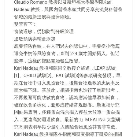
Claudio Romano 教授以及斯坦福大學醫學院Kari
Nadeau 教授，與國內營養專家共同分享交流兒科營養
領域的最新進展與臨床經驗。
雙管齊下：
食物過敏，從預防到分級管理
過敏預防與輔食添加
想要預防過敏，在人們過去的認知中，需要從小徹底
避免牛奶等風險食物，直到 2-4 歲才開始攝入。但近
些年，這樣的觀點開始發生改變。
Kari Nadeau 教授和陳同辛教授介紹道，LEAP 試驗
[1]、CHILD 試驗[2]、EAT 試驗[3]等多項研究發現，早
期在食物中引入風險食物，後期食物過敏的患病率反
而大幅下降。基於此，相關指南也進行了重新思考，
不再規避可能致敏的食物，認為應當儘早添加輔食，
確保飲食多樣化，並形成持續常規餵養。斯坦福研究
[4]結果表明，多種蛋白混合攝入獲益大於單一蛋白攝
入，更遠高於迴避飲食。最新的 I』M EATING 大型研
究[5]則表明早期少量引入風險食物風險其實非常低。
Kari Nadeau 教授團隊在指南和研究指導下研發的相關