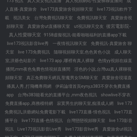
173 視訊
真人美女視訊直播
真人視頻網站-性愛裸聊直播間
成
人直播-真愛旅舍
live173真愛旅舍視頻聊天室
live173視訊軟件下
載
視訊美女
台灣免費視訊聊天室
免費視訊聊天室
真愛旅舍視
後宮電影院-
頻聊天室
真愛旅舍ut直播聊天室
ut視訊聊天交友
真人性愛聊天室
9158虛擬視訊-能看啪啪福利的直播app下載
live173視訊影音live秀
一夜情視訊聊天室
免費視訊-真愛旅舍 聊
天室
live 173免費視訊
隨聊視頻聊天室,色色黃色小說
成人聊天
室,洪爺色站影片
live173 app ,哪裡有真人裸聊
色情yy視頻在線直
播間,mm夜色兔費色情視頻直播間
淫色的小說,台灣uu真人裸聊視
頻聊天室
真正免費聊天網頁,聖魔男女SM聊天室
真愛旅舍現場直
播真人秀 ,打飛機專用網
伊莉論壇首頁eyny,s383不穿衣免費直播
app
台灣s383能看光的直播平台 ,mm夜色視訊
showlive不穿衣
免費直播app ,商務模特網
寂寞男生的聊天室,痴漢成人網
live 173
免費視訊,洪爺網站免費電影下載
live173直播-情色視訊
live173直
播平台
live173直播-色情視訊
台灣戀戀視頻聊天室
live 173影音
視訊
Live173視訊影音Live秀
live173影音live秀
真愛旅舍ut視訊