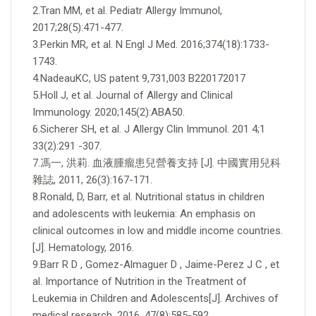
2.Tran MM, et al. Pediatr Allergy Immunol,
2017;28(5):471-477.
3.Perkin MR, et al. N Engl J Med. 2016;374(18):1733-
1743.
4.NadeauKC, US patent 9,731,003 B220172017
5.Holl J, et al. Journal of Allergy and Clinical
Immunology. 2020;145(2):ABA50.
6.Sicherer SH, et al. J Allergy Clin Immunol. 201 4;1
33(2):291 -307.
7.馮一, 洪莉. 血液腫瘤患兒營養支持 [J]. 中國實用兒科
雜誌, 2011, 26(3):167-171.
8.Ronald, D, Barr, et al. Nutritional status in children
and adolescents with leukemia: An emphasis on
clinical outcomes in low and middle income countries.
[J]. Hematology, 2016.
9.Barr R D , Gomez-Almaguer D , Jaime-Perez J C , et
al. Importance of Nutrition in the Treatment of
Leukemia in Children and Adolescents[J]. Archives of
medical research, 2016, 47(8):585-592.