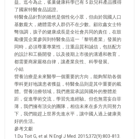
益。迄今為止，雀巢健康科學已有 5 款兒科產品獲得
了國家特醫食品認證。
特醫食品針對的雖然是個性化小眾，但由於我國人口
基數龐大，總體需求人群仍不在少數。顧欣鑫女士特
彆強調，孩子的健康成長是全社會共同的責任，在鼓
勵優質企業參與到特醫食品這一「黎明產業」發展的
同時，必須尊重專業性，注重品質和誠信，包括配方
的設計和工藝開發，以及後期上市後的溝通和教育，
都需要商家嚴格自律，讓產業良性、科學發展。
小結
營養治療是未來醫學一個重要的方向，能夠幫助各個
學科更好地讓患者獲益，特醫食品則是其中重要的載
體。營養治療領域，我們應當承認與國外的整體差
距，促進學術交流，學習先進經驗。但也無需妄自菲
薄，我們擁有頂尖的團隊，相信未來在多方共同努力
下，我們能趕上世界先進水平，讓中國人過上健康美
好的生活。
參考文獻
1.Du Toit G, et al. N Engl J Med. 2015;372(9):803-813.