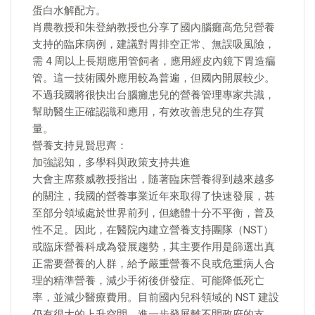
蛋白水解配方。
肖農教授和朱登納教授也分享了國內腦癱高危兒營養
支持的臨床病例，建議對胃排空正常、無誤吸風險，
需 4 周以上長期應用管飼者，應用經皮內鏡下胃造瘺
管。這一技術國外應用較為普遍，但國內開展較少。
不過我國將很快出台腦癱患兒的營養管理專家共識，
幫助醫生正確認識和應用，有效改善患兒的生存質
量。
營養支持見賢思齊：
加強認知，多學科與政策支持共進
大會主席蔡威教授指出，隨著臨床營養得到越來越多
的關注，我國的營養事業近年來取得了快速發展，甚
至部分領域處於世界前列，但總體十分不平衡，普及
性不足。因此，在醫院內建立營養支持團隊（NST）
或臨床營養科成為發展趨勢，其主要作用是篩選出真
正需要營養的人群，給予嚴重營養不良或危重病人合
理的精準營養，減少手術後併發症、可能降低死亡
率，並減少醫療費用。目前國內兒科領域的 NST 建設
仍有很大的上升空間，進一步發展離不開政府的支