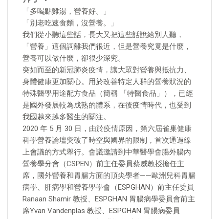
「多喝點雞湯，營養好。」
「別老吃速食麵，沒營養。」
我們從小聽這些話，長大又把這些話說給別人聽，
「營養」這個詞離我們很近，但是營養究竟是什麼，
營養可以做什麼，卻很少深究。
突如而至的新冠肺炎疫情，讓大眾對營養與抵抗力、
身體健康更加關心。用於改善特定人群的營養狀況的
特殊醫學用途配方食品（簡稱 「特醫食品」），已經
是國外發展較為成熟的體系，在後疫情時代，也受到
我國越來越多醫生的關注。
2020 年 5 月 30 日，由於疫情原因，第六屆雀巢健康
科學營養論壇突破了時空與國界的限制，首次通過線
上會議的方式舉行。會議邀請到中華醫學會腸外腸內
營養學分會（CSPEN）前主任委員蔡威教授擔任主
席，國外營養和胃腸方面的頂尖學者——歐洲兒科胃腸
病學、肝病學和營養學學會（ESPGHAN）前主任委員
Ranaan Shamir 教授、ESPGHAN 胃腸病學委員會前主
席Yvan Vandenplas 教授、ESPGHAN 胃腸病委員