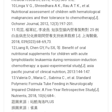
10.Linga V G , Shreedhara A K , Rau A T K , et al.
Nutritional assessment of children with hematological
malignancies and their tolerance to chemotherapy[J].
Ochsner Journal, 2012, 12(3):197-201.
11.苟芸, 楊軍紅, 李凌燕. 短肽型腸內營養製劑對 25 例
白血病患兒化療期間營養支持效果觀察 [J]. 上海醫藥,
2018, 039(023):68-69,73.
12.Liang R, Chen GY, Fu SX, 等. Benefit of oral
nutritional supplements for children with acute
lymphoblastic leukaemia during remission-induction
chemotherapy: a quasi-experimental study[J]. asia
pacific journal of clinical nutrition, 2013:144-147.
13.Valeria D , Maria C , Sabrina C , et al. Standard
Polymeric Formula Tube Feeding in Neurologically
Impaired Children: A Five-Year Retrospective Study[J].
Nutrients, 2018, 10(6):684-.
題圖來源：站酷海洛PLUS
插圖來源：雀巢