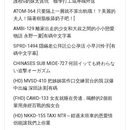
護校G奶妹太貪玩 輟學打工成專職外送
ATOM-364 只要隔上一層就不算出軌哦！？美麗的
夫人！隔著樹脂板舔奶子吧！[
AMBI-129 離家出走的少女和大叔之間的小小戀愛
物語 永野一夏[有碼中文字幕
SPRD-1494 隱瞞老公拜託公公孕活 小早川怜子[有
碼中文字幕]
CHINASES SUB MIDE-727 何回イッても終わらな
い追撃オーガズム
(HD) MVSD-410 把姊姊當作口交練習台的我 誤爆
中出編 深田詠美[有碼
(FHD) CAWD-133 女友就睡在旁邊… 喝醉的2個前
輩用身經百戰的痴女合
(HD) NKKD-155 TAXI NTR～錯過末班車的恩愛情
侶能讓我們上你重