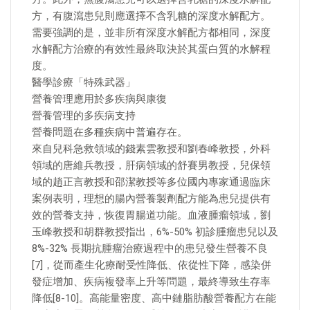
方，有腹瀉患兒則應選擇不含乳糖的深度水解配方。
需要強調的是，並非所有深度水解配方都相同，深度
水解配方治療的有效性最終取決於其蛋白質的水解程
度。
醫學診療「特殊武器」
營養管理應用於多疾病與康復
營養管理的多疾病支持
營養問題在多種疾病中普遍存在。
來自兒科急救領域的錢素雲教授和劉春峰教授，外科
領域的唐維兵教授，肝病領域的舒賽男教授，兒保領
域的趙正言教授和邵潔教授等多位國內專家通過臨床
案例表明，理想的腸內營養製劑配方能為患兒提供有
效的營養支持，恢復胃腸道功能。血液腫瘤領域，劉
玉峰教授和胡群教授指出，6%-50% 初診腫瘤患兒以及
8%-32% 長期抗腫瘤治療過程中的患兒發生營養不良
[7]，從而產生化療耐受性降低、依從性下降，感染併
發症增加、疾病複發率上升等問題，最終導致生存率
降低[8-10]。高能量密度、高中鏈脂肪酸營養配方在能