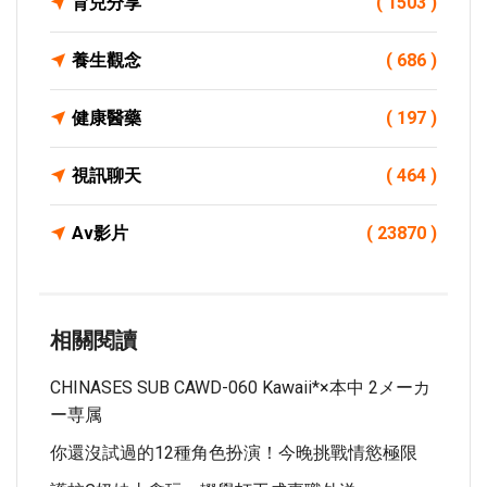
育兒分享
( 1503 )
養生觀念
( 686 )
健康醫藥
( 197 )
視訊聊天
( 464 )
Av影片
( 23870 )
相關閱讀
CHINASES SUB CAWD-060 Kawaii*×本中 2メーカ
ー専属
你還沒試過的12種角色扮演！今晚挑戰情慾極限