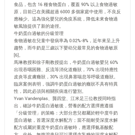
食品，包含 16 種食物蛋白，覆蓋 90% 以上食物過敏
原，目前已在美國超過 6000 多個家庭中使用，不良反
應極少。這為強化嬰兒的免疫系統，降低未來食物過
敏風險提供了新的途徑。
牛奶蛋白過敏的分級管理
食物過敏在兒童中發病率為 0.02%-8%，近年來呈上升
趨勢，而牛奶是三歲以下嬰幼兒最常見的食物過敏原
[6]。
馬琳教授和徐子剛教授提出，牛奶蛋白過敏嬰兒 60%
出現吞咽困難、反流等消化道癥狀，70% 出現特應性
皮炎等皮膚癥狀，30% 出現鼻塞喘息等呼吸道癥狀。
臨床案例表明，強調牛奶蛋白過敏的癥狀不具有特異
性，因此必須與相關疾病進行鑒別。
Yvan Vandenplas、龔四堂、江米足三位教授同時指
出，確診牛奶蛋白過敏後，營養的配方選擇應遵循
「分級管理」的策略：大部分患兒都屬於輕中度牛奶
蛋白過敏，首選深度水解配方；當不能耐受深度水解
配方或屬於重度牛奶蛋白過敏時，應選擇氨基酸配
方。此外，無腹瀉患兒可以選擇含乳糖的深度水解配