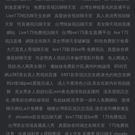
刺激直播平台
免費影音視訊聊聊天室
台灣女神能看光的直播平台
Live173視訊聊天交友網
真愛旅舍視頻聊天室
真人表演秀視頻聊
天室
性直播視訊聊天室
台灣辣妹視訊聊天室
美女聊天視頻直播
台灣live173美女直播平台
網站
Live173免費視訊聊天
live 173
視訊直播
網路交友聊天-美女秀聊天室破解版
85街免費影片收看-
大尺度真人秀場聊天室
live173影音live秀-免費視訊
真愛旅舍裸
播視頻聊天室
性姿勢真人視頻,日本倫理電影片觀看
色人閣成人
視頻,色人閣美女圖片
傻妹妺免費影片區,廣州約炮論壇
85街官
網,s383美女真人秀視頻直播
0401影音視訊交友網,夜色約炮交友網
85st影城ipad,愛薇兒成人
成人午夜情色小說,美女在家內衣視頻跳
舞
美女秀多人視頻社區,mm夜色激情視頻直播間
漾美眉視訊交
友 ,擼客綜合網在線視頻
色姐妹網,世界第一成年人免費網站
激情
聊天網站,a片免費看
極樂台灣茶莊資訊交流區 ,後宮老司機黃播盒
子
showlive影音視訊聊天網
live173影音live秀
173免費視訊
台灣美女現場直播真人秀
真愛旅舍同城交友聊天室
173免費視
訊秀
午夜福利真人裸聊秀場
成人交友,直播秀,視訊聊天,showliv