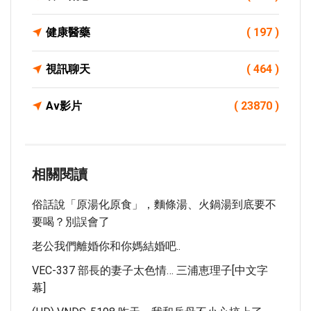
健康醫藥
( 197 )
視訊聊天
( 464 )
Av影片
( 23870 )
相關閱讀
俗話說「原湯化原食」，麵條湯、火鍋湯到底要不
要喝？別誤會了
老公我們離婚你和你媽結婚吧..
VEC-337 部長的妻子太色情… 三浦恵理子[中文字
幕]