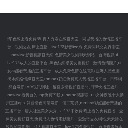
情˙色線上看免費85-真人秀場在線聊天室
同城黃播的色情直播平
台
視頻交友 床上直播
live173影音live秀-免費同城交友裸聊室
showlive影音視訊聊天網-色情美女視頻聊天網站
台灣視訊ut
live173成人的直播平台 ,黑色絲網襪美女圖視頻
激情色情圖片,uu
女神能看黃播的直播平台
成人免費色情在線電影,亞洲人體色圖
衡水網絡情緣聊天室,mmbox彩虹免費真人黃播直播平台
日韓網
綜合電影,mfc視訊網址
後宮激情視頻直播間 ,日韓快播三級片
showlive看黃台的app免費下載 ,uthome視訊聊
uu女神夜晚十大禁
用直播app ,韓國情色高清電影
個工茶資 ,mmbox彩虹能看黃播的
直播平台
唐人社區美女大秀,live173不收費 晚上看的免費直播
全
裸美女視頻聊天,免費成人色情電影圖片
愛魅奇交友網站,天天擼在
線視頻電影網
成人視訊聊天室
live 173免費視訊
台灣真愛旅舍