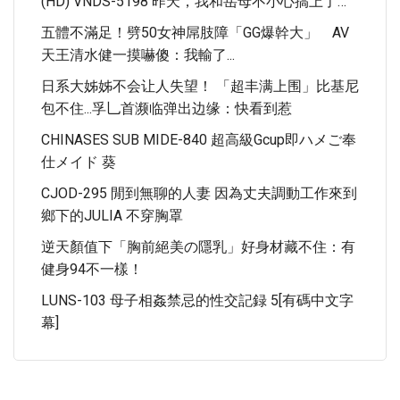
(HD) VNDS-5198 昨天，我和岳母不小心搞上了…
五體不滿足！劈50女神屌肢障「GG爆幹大」 AV
天王清水健一摸嚇傻：我輸了...
日系大姊姊不会让人失望！ 「超丰满上围」比基尼
包不住...孚乚首濒临弹出边缘：快看到惹
CHINASES SUB MIDE-840 超高級Gcup即ハメご奉
仕メイド 葵
CJOD-295 閒到無聊的人妻 因為丈夫調動工作來到
鄉下的JULIA 不穿胸罩
逆天顏值下「胸前絕美の隱乳」好身材藏不住：有
健身94不一樣！
LUNS-103 母子相姦禁忌的性交記録 5[有碼中文字
幕]